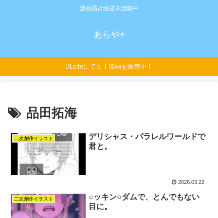
漫画描き絵描き活動中
あらや+
DLsiteにてｂｌ漫画を販売中！
品田拓海
デリシャス・パラレルワールドで
二次創作イラスト
君と。
2026.03.22
○ッキン○ダムで、とんでもない
二次創作イラスト
目に。