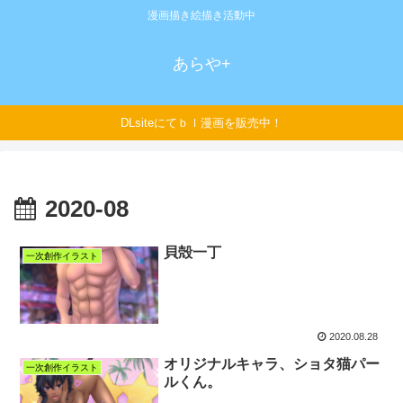
漫画描き絵描き活動中
あらや+
DLsiteにてｂｌ漫画を販売中！
2020-08
貝殻一丁
一次創作イラスト
2020.08.28
オリジナルキャラ、ショタ猫パー
一次創作イラスト
ルくん。