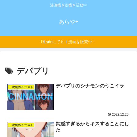
漫画描き絵描き活動中
あらや+
DLsiteにてｂｌ漫画を販売中！
デパプリ
デパプリのシナモンのうごイラ
二次創作イラスト
2022.12.23
鈍感すぎるからキスすることにし
二次創作イラスト
た